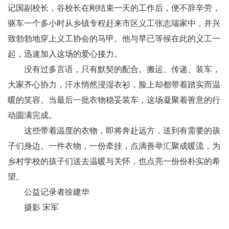
记国副校长，谷校长在刚结束一天的工作后，便不辞辛劳，
驱车一个多小时从乡镇专程赶来市区义工张志瑞家中，并兴
致勃勃地穿上义工协会的马甲。他与早已等候在此的义工一
起，迅速加入这场的爱心接力。
没有过多言语，只有默契的配合。搬运、传递、装车，
大家齐心协力，汗水悄然浸湿衣衫，脸上却都带着踏实而温
暖的笑容。当最后一批衣物稳妥装车，这场凝聚着善意的行
动圆满完成。
这些带着温度的衣物，即将奔赴远方，送到有需要的孩
子们身边。一件衣物，一份牵挂，点滴善举汇聚成暖流，为
乡村学校的孩子们送去温暖与关怀，也点亮一份份朴实的希
望。
公益记录者徐建华
摄影 宋军