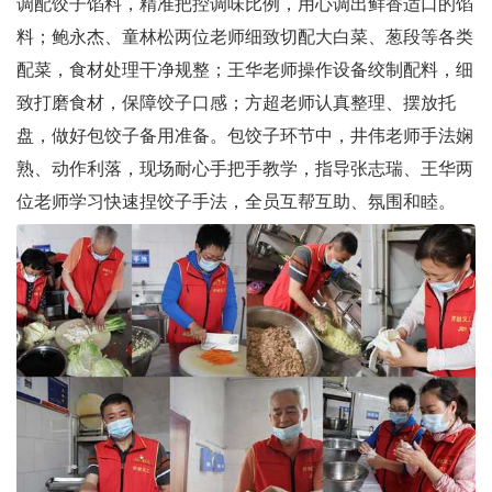
调配饺子馅料，精准把控调味比例，用心调出鲜香适口的馅
料；鲍永杰、童林松两位老师细致切配大白菜、葱段等各类
配菜，食材处理干净规整；王华老师操作设备绞制配料，细
致打磨食材，保障饺子口感；方超老师认真整理、摆放托
盘，做好包饺子备用准备。包饺子环节中，井伟老师手法娴
熟、动作利落，现场耐心手把手教学，指导张志瑞、王华两
位老师学习快速捏饺子手法，全员互帮互助、氛围和睦。