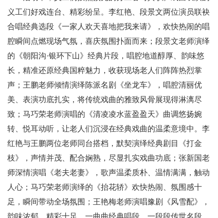
义工们好戏连台、精彩纷呈。李红艳、段景文两位演员联袂
合唱经典选段《一家人欢天喜地把我来请》，欢快热闹的唱
腔瞬间点燃现场气氛，喜庆氛围扑面而来；段景文老师演绎
的《朝阳沟·银环下山》经典片段，唱腔地道醇厚、韵味悠
长，精准还原经典国粹魅力，收获现场老人们阵阵热烈掌
声；王鹏老师倾情演绎陈派名剧《坐龙车》，唱腔清丽优
美、表演功底扎实，将传统戏曲的雅致风骨展现得淋漓尽
致；马巧荣老师演唱的《清凌凌水蓝盈盈天》曲调悠扬婉
转、悦耳动听，让老人们沉浸在经典戏曲的温柔意境中。李
红艳与王鹏两位老师同台搭档，默契演绎经典剧目《打金
枝》，声情并茂、配合娴熟，尽显扎实戏曲功底；张新国老
师深情演唱《老夫老妻》，歌声温柔质朴、温情满满，触动
人心；马巧荣老师演绎的《抬花轿》欢快热闹、氛围感十
足，瞬间带动全场氛围；王艳梅老师演唱豫剧《风雪配》，
韵味浓郁、精彩十足。一曲曲经典唱段、一段段传世名段，