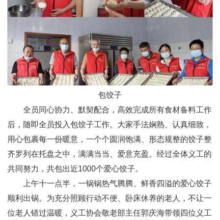
包饺子
全员同心协力、默契配合，高效完成所有食材备料工作
后，随即全员投入包饺子工作。大家手法娴熟、认真细致，
用心包裹每一份暖意，一个个圆润饱满、形态规整的饺子整
齐罗列在托盘之中，满满当当、爱意充盈。经过全体义工的
共同努力，共包出近1000个爱心饺子。
上午十一点半，一锅锅热气腾腾、鲜香四溢的爱心饺子
顺利出锅。为充分照顾行动不便、卧床休养的老人，不让一
位老人错过温暖，义工协会敬老部主任郭庆海带领四位义工