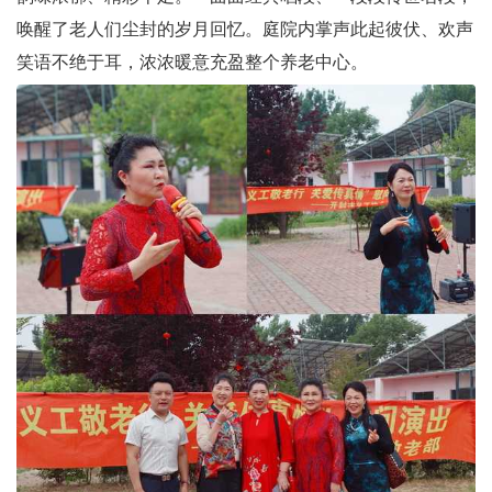
唤醒了老人们尘封的岁月回忆。庭院内掌声此起彼伏、欢声
笑语不绝于耳，浓浓暖意充盈整个养老中心。