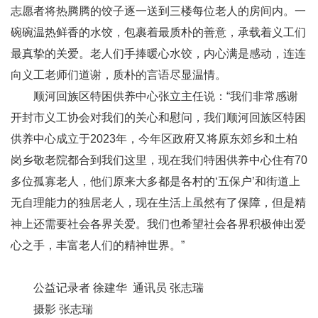
志愿者将热腾腾的饺子逐一送到三楼每位老人的房间内。一
碗碗温热鲜香的水饺，包裹着最质朴的善意，承载着义工们
最真挚的关爱。老人们手捧暖心水饺，内心满是感动，连连
向义工老师们道谢，质朴的言语尽显温情。
顺河回族区特困供养中心张立主任说：“我们非常感谢
开封市义工协会对我们的关心和慰问，我们顺河回族区特困
供养中心成立于2023年，今年区政府又将原东郊乡和土柏
岗乡敬老院都合到我们这里，现在我们特困供养中心住有70
多位孤寡老人，他们原来大多都是各村的‘五保户’和街道上
无自理能力的独居老人，现在生活上虽然有了保障，但是精
神上还需要社会各界关爱。我们也希望社会各界积极伸出爱
心之手，丰富老人们的精神世界。”
公益记录者 徐建华 通讯员 张志瑞
摄影 张志瑞