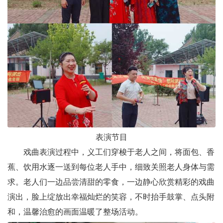
表演节目
戏曲表演过程中，义工们穿梭于老人之间，将面包、香
蕉、饮用水逐一送到每位老人手中，细致关照老人身体与需
求。老人们一边品尝清甜的零食，一边静心欣赏精彩的戏曲
演出，脸上绽放出幸福灿烂的笑容，不时抬手鼓掌、点头附
和，温馨治愈的画面温暖了整场活动。