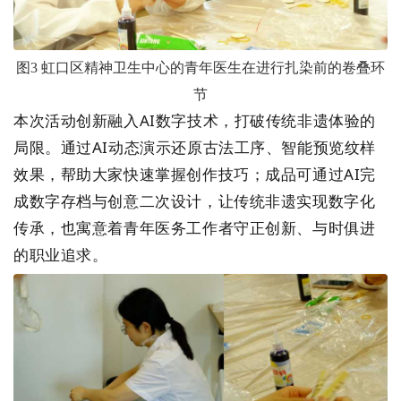
图
3
虹口区精神卫生中心的青年医生在进行扎染前的卷叠环
节
本次活动创新融入
AI
数字技术，打破传统非遗体验的
局限。通过
AI
动态演示还原古法工序、智能预览纹样
效果，帮助大家快速掌握创作技巧；成品可通过
AI
完
成数字存档与创意二次设计，让传统非遗实现数字化
传承，也寓意着青年医务工作者守正创新、与时俱进
的职业追求。