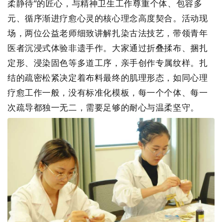
柔静待
”
的匠心，与精神卫生工作尊重个体、包容多
元、循序渐进疗愈心灵的核心理念高度契合。活动现
场，两位公益老师细致讲解扎染古法技艺，带领青年
医者沉浸式体验非遗手作。大家通过折叠揉布、捆扎
定形、浸染固色等多道工序，亲手创作专属纹样。扎
结的疏密松紧决定着布料最终的肌理形态，如同心理
疗愈工作一般，没有标准化模板，每一个个体、每一
次疏导
都独一无二，需要足够的耐心与温柔坚守。