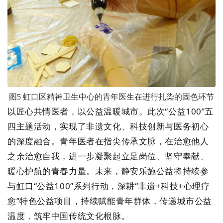
图
5
虹口区精神卫生中心的青年医生在进行扎染的固色环节
以匠心共情医者，以公益温暖城市。此次
“
公益
100”
五
四主题活动，实现了非遗文化、科技创新与医务初心
的深度融合。青年医者在指尖传承文脉，在治愈他人
之余治愈自我，进一步凝聚起立足岗位、坚守奉献、
暖心护航的青春力量。未来，静安乐施公益将持续参
与虹口
“
公益
100”
系列行动，深耕
“
非遗
+
科技
+
心理疗
愈
”
特色公益项目，持续赋能青年群体，传递城市公益
温度，筑牢中国传统文化根脉。