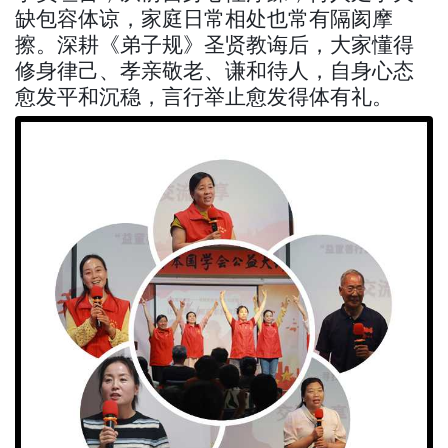
缺包容体谅，家庭日常相处也常有隔阂摩
擦。深耕《弟子规》圣贤教诲后，大家懂得
修身律己、孝亲敬老、谦和待人，自身心态
愈发平和沉稳，言行举止愈发得体有礼。