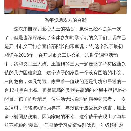
当年资助双方的合影
这次来自深圳爱心人士的福音，虽然已经不是第一次
了，但是也深深感动了全体参加助学活动的义工们。现在已
是开封市义工协会宣传部部长的宋军说：“与这个孩子最初
相识在2013年，在开封市义工协会的一次助学调查活动
中，我和义工王大成、王迎梅等三人一起走访了祥符区曲兴
镇的几户困难家庭，这个孩子的家是一个没有围墙的小院，
三间危房，家具简陋，家里唯一值钱的还是街坊邻居送的一
台12寸黑白电视，但是满墙的奖状在简陋的小屋中显得格外
醒目。孩子的母亲是一位生活无法自理的精神病患者，一次
发病时，情绪波动行为异常，导致孩子遭受意外伤害，脸上
留下椭圆形伤痕。因为家庭的不幸，这个孩子表现出了与年
龄不相称的‘稳重’，但是他学习成绩特别优秀，年级段排名