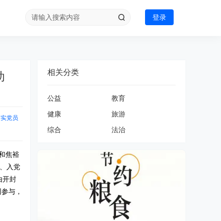
登录
相关分类
动
公益
教育
健康
旅游
夯实党员
综合
法治
和焦裕
、入党
由开封
同参与，