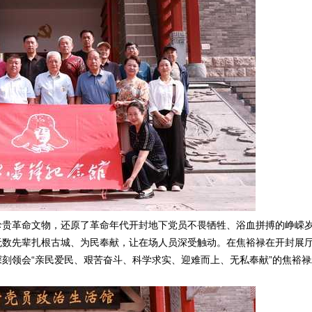
贵革命文物，还原了革命年代开封地下党员不畏牺牲、浴血拼搏的峥嵘
无数先辈扎根古城、为民奉献，让在场人员深受触动。在焦裕禄在开封展
刻领会“亲民爱民、艰苦奋斗、科学求实、迎难而上、无私奉献”的焦裕禄