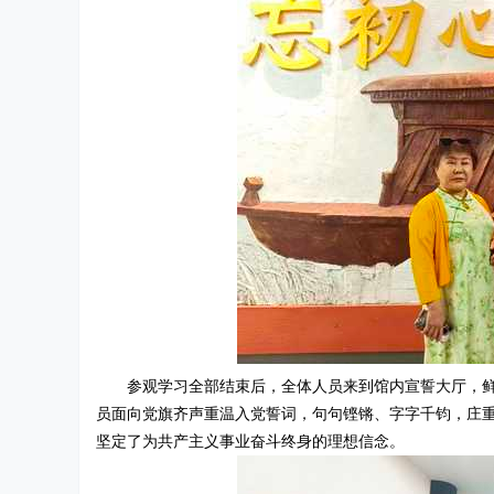
参观学习全部结束后，全体人员来到馆内宣誓大厅，鲜
员面向党旗齐声重温入党誓词，句句铿锵、字字千钧，庄
坚定了为共产主义事业奋斗终身的理想信念。