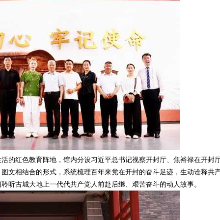
活的红色教育阵地，馆内分设习近平总书记视察开封厅、焦裕禄在开封
、图文相结合的形式，系统梳理百年来党在开封的奋斗足迹，生动诠释共
细聆听古城大地上一代代共产党人前赴后继、艰苦奋斗的动人故事。