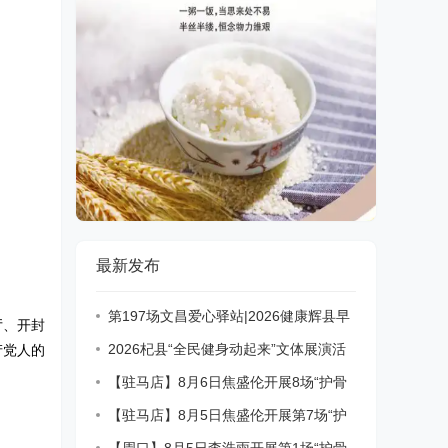
最新发布
第197场文昌爱心驿站|2026健康辉县早
厅、开封
筛公益
2026杞县“全民健身动起来”文体展演活
产党人的
动顺
【驻马店】8月6日焦盛伦开展8场“护骨
现在
【驻马店】8月5日焦盛伦开展第7场“护
骨现