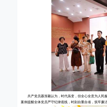
共产党员聂淮颖认为，时代虽变，但全心全意为人民服
案例提醒全体党员严守纪律底线，时刻自重自省，筑牢廉