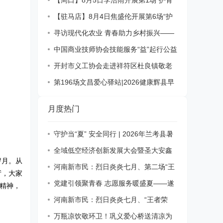
【周口】8月5日李浩雨开展第1场“护骨
现在
【驻马店】8月4日焦盛伦开展第6场“护
骨现
寻访现代化农业 青春助力乡村振兴——
宁安
中国商业技师协会技能服务“益”起行公益
服
开封市义工协会走进祥符区杜良镇敬老
院开展
第196场文昌爱心驿站|2026健康辉县早
筛公益
月度热门
守护当“夏” 安全同行 | 2026年兰考县暑
期
全域低空经济创新发展大会暨圣大安鑫
岁月。从
上线发
河南新市民：烈日炎炎七月、第二场“王
厅，大家
者荣
党建引领聚青春 志愿服务暖盛夏——遂
精神，
平惠
河南新市民：烈日炎炎七月、“王者荣
耀”激
万瓶凉饮敬环卫！巩义爱心桥送清凉为