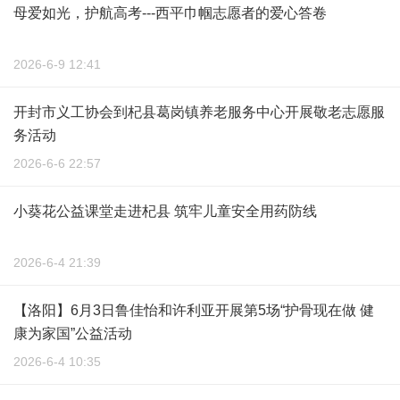
母爱如光，护航高考---西平巾帼志愿者的爱心答卷
2026-6-9 12:41
开封市义工协会到杞县葛岗镇养老服务中心开展敬老志愿服
务活动
2026-6-6 22:57
小葵花公益课堂走进杞县 筑牢儿童安全用药防线
2026-6-4 21:39
【洛阳】6月3日鲁佳怡和许利亚开展第5场“护骨现在做 健
康为家国”公益活动
2026-6-4 10:35