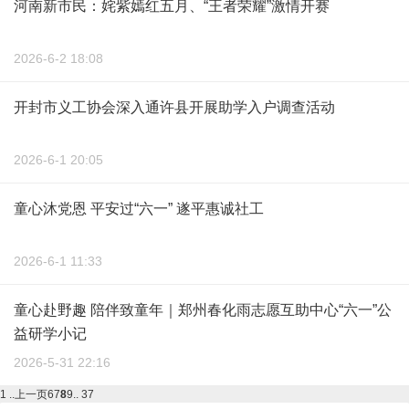
河南新市民：姹紫嫣红五月、“王者荣耀”激情开赛
2026-6-2 18:08
开封市义工协会深入通许县开展助学入户调查活动
2026-6-1 20:05
童心沐党恩 平安过“六一” 遂平惠诚社工
2026-6-1 11:33
童心赴野趣 陪伴致童年｜郑州春化雨志愿互助中心“六一”公
益研学小记
2026-5-31 22:16
1 ..
上一页
6
7
8
9
.. 37