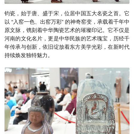
钧瓷，始于唐、盛于宋，位居中国五大名瓷之首。它
以 “入窑一色、出窑万彩” 的神奇窑变，承载着千年中
原文脉，镌刻着中华陶瓷艺术的璀璨印记。它不仅是
河南的文化名片，更是中华民族的艺术瑰宝，历经千
年传承与创新，依旧绽放着东方美学光彩，在新时代
持续焕发独特魅力。