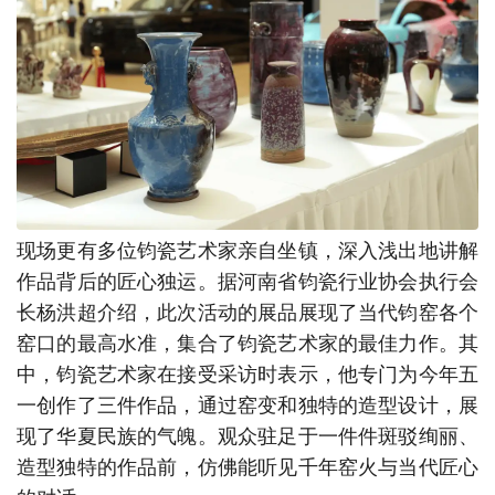
现场更有多位钧瓷艺术家亲自坐镇，深入浅出地讲解
作品背后的匠心独运。据河南省钧瓷行业协会执行会
长杨洪超介绍，此次活动的展品展现了当代钧窑各个
窑口的最高水准，集合了钧瓷艺术家的最佳力作。其
中，钧瓷艺术家在接受采访时表示，他专门为今年五
一创作了三件作品，通过窑变和独特的造型设计，展
现了华夏民族的气魄。观众驻足于一件件斑驳绚丽、
造型独特的作品前，仿佛能听见千年窑火与当代匠心